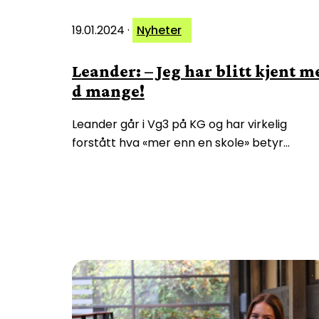
19.01.2024
·
Nyheter
Leander: – Jeg har blitt kjent m
d mange!
Leander går i Vg3 på KG og har virkelig
forstått hva «mer enn en skole» betyr…