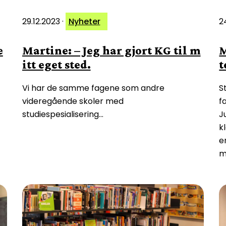
29.12.2023
·
Nyheter
2
e
Martine: – Jeg har gjort KG til m
M
itt eget sted.
t
Vi har de samme fagene som andre
S
videregående skoler med
f
studiespesialisering…
J
k
e
m