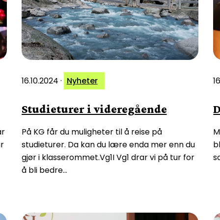
16.10.2024
·
Nyheter
1
Studieturer i videregående
D
år
På KG får du muligheter til å reise på
M
r
studieturer. Da kan du lære enda mer enn du
b
gjør i klasserommet.Vg1I Vg1 drar vi på tur for
s
å bli bedre…