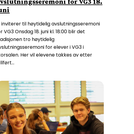
vslutningsseremoni for VG3 18.
uni
i inviterer til høytidelig avslutningsseremoni
or VG3 Onsdag 18. juni kl. 18:00 blir det
radisjonen tro høytidelig
vslutningsseremoni for elever i VG3 i
torsalen. Her vil elevene takkes av etter
ullført…