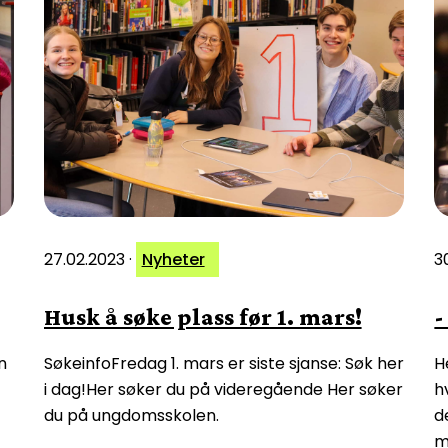
27.02.2023
·
Nyheter
3
Husk å søke plass før 1. mars!
-
n
SøkeinfoFredag 1. mars er siste sjanse: Søk her
H
i dag!Her søker du på videregående Her søker
h
du på ungdomsskolen.
d
m