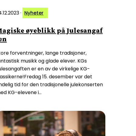
4.12.2023
·
Nyheter
agiske øyeblikk på Julesangaf
en
tore forventninger, lange tradisjoner,
antastisk musikk og glade elever. KGs
ulesangaften er en av de virkelige KG-
lassikerne!Fredag 15. desember var det
ndelig tid for den tradisjonelle julekonserten
ed KG-elevene i…