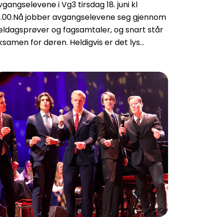
vgangselevene i Vg3 tirsdag 18. juni kl
8.00.Nå jobber avgangselevene seg gjennom
eldagsprøver og fagsamtaler, og snart står
ksamen for døren. Heldigvis er det lys…