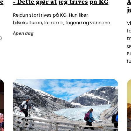
ne
- Dette gjør at jeg trives på KG
A
j
Reidun stortrives på KG. Hun liker
hilsekulturen, lærerne, fagene og vennene.
V
f
Åpen dag
0.
t
a
S
f