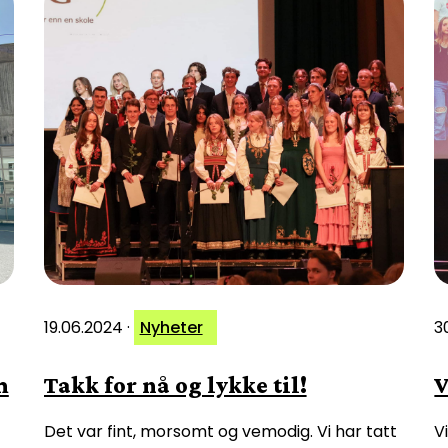
19.06.2024
·
Nyheter
3
m
Takk for nå og lykke til!
V
Det var fint, morsomt og vemodig. Vi har tatt
V