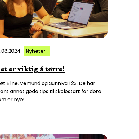
6.08.2024
·
Nyheter
et er viktig å tørre!
øt Eline, Vemund og Sunniva i 2S. De har
lant annet gode tips til skolestart for dere
om er nye!…