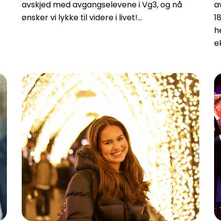
avskjed med avgangselevene i Vg3, og nå
a
ønsker vi lykke til videre i livet!…
1
h
e