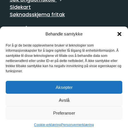
Sidekart
Søknadsskjema fritak
Postadresse
Behandle samtykke
Homansbakken 2
0352 Oslo
For å gi de beste opplevelsene bruker vi teknologier som
informasjonskapsler for å lagre og/eller få tilgang til enhetsinformasjon. Å
samtykke til disse teknologiene vil tillate oss å behandle data som
Kontakt oss
nettleseratferd eller unike ID-er på dette nettstedet. Å ikke samtykke eller
trekke tilbake samtykke kan ha negativ innvirkning på visse egenskaper og
21 55 10 00
funksjoner.
kg@kg.vgs.no
Aksepter
Sosiale medier
Avslå
Preferanser
Cookie-erklæring
Personvernerklæring