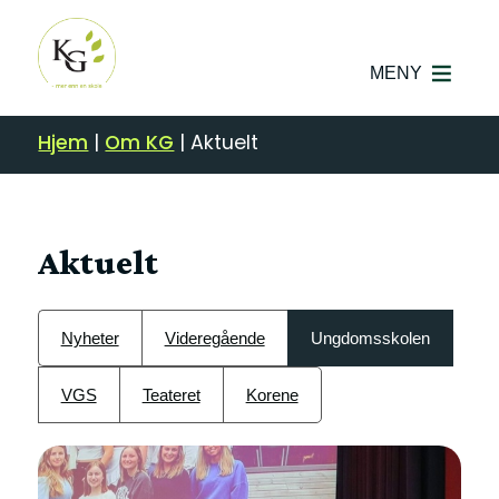
MENY
Hjem
|
Om KG
|
Aktuelt
Aktuelt
Nyheter
Videregående
Ungdomsskolen
VGS
Teateret
Korene