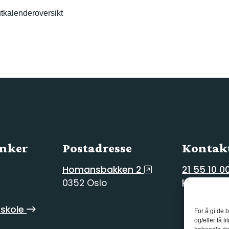
t
kalenderoversikt
enker
Postadresse
Kontakt
Homansbakken 2
21 55 10 0
0352 Oslo
kg@kg.vg
skole
For å gi de 
og/eller få t