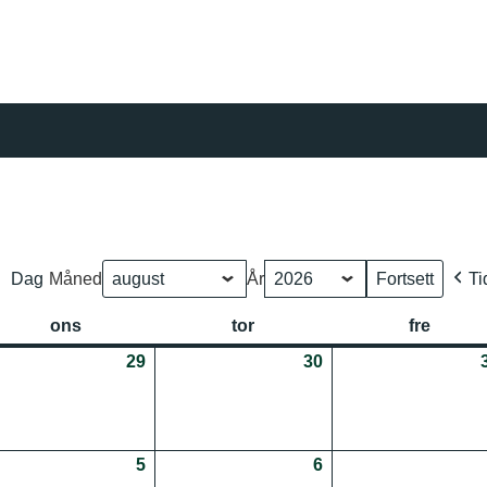
Dag
Måned
År
Ti
ons
onsdag
tor
torsdag
fre
fredag
07.2026
29
29.07.2026
30
30.07.2026
08.2026
5
05.08.2026
6
06.08.2026