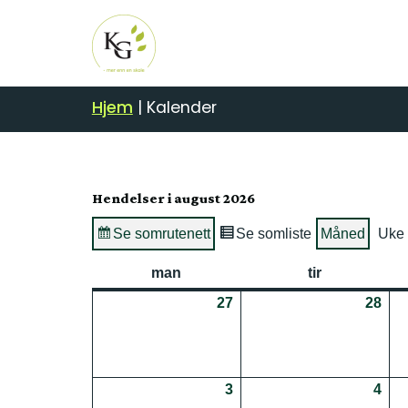
Hjem
|
Kalender
Hendelser i august 2026
Se som
rutenett
Se som
liste
Måned
Uke
man
mandag
tir
tirsdag
27
27.07.2026
28
28.
3
03.08.2026
4
04.