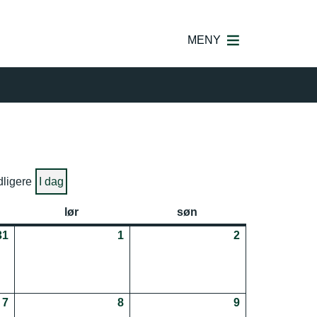
MENY
dligere
I dag
lør
lørdag
søn
søndag
31
31.07.2026
1
01.08.2026
2
02.08.2026
7
07.08.2026
8
08.08.2026
9
09.08.2026