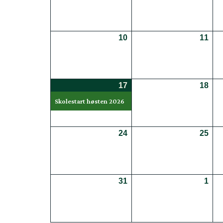
10
10.08.2026
11
11.
17
17.08.2026
(1
18
18.
event)
Skolestart høsten 2026
24
24.08.2026
25
25.
31
31.08.2026
1
01.