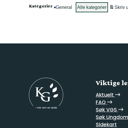
Kategorier
General
Alle kategorier
Skriv u
Viktige l
Aktuelt
FAQ
Søk VGS
Søk Ungdom
Sidekart