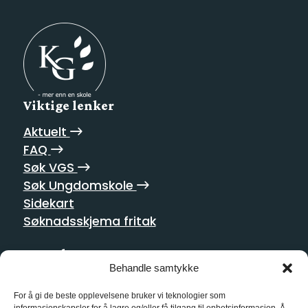
Viktige lenker
Aktuelt
FAQ
Søk VGS
Søk Ungdomskole
Sidekart
Søknadsskjema fritak
Postadresse
Behandle samtykke
Homansbakken 2
0352 Oslo
For å gi de beste opplevelsene bruker vi teknologier som