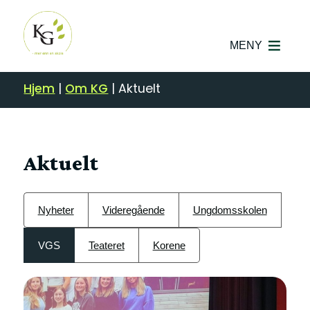
MENY
Hjem
|
Om KG
|
Aktuelt
Aktuelt
Nyheter
Videregående
Ungdomsskolen
VGS
Teateret
Korene