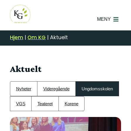
MENY
Hjem
|
Om KG
|
Aktuelt
Aktuelt
Nyheter
Videregående
Ungdomsskolen
VGS
Teateret
Korene