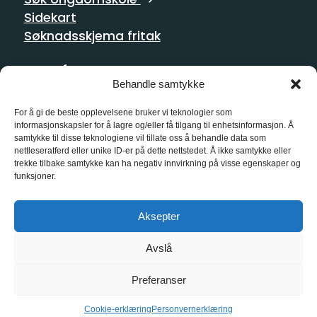
Sidekart
Søknadsskjema fritak
Postadresse
Behandle samtykke
Homansbakken 2
0352 Oslo
For å gi de beste opplevelsene bruker vi teknologier som
informasjonskapsler for å lagre og/eller få tilgang til enhetsinformasjon. Å
samtykke til disse teknologiene vil tillate oss å behandle data som
Kontakt oss
nettleseratferd eller unike ID-er på dette nettstedet. Å ikke samtykke eller
trekke tilbake samtykke kan ha negativ innvirkning på visse egenskaper og
21 55 10 00
funksjoner.
kg@kg.vgs.no
Aksepter
Sosiale medier
Avslå
Preferanser
Cookie-erklæring
Personvernerklæring