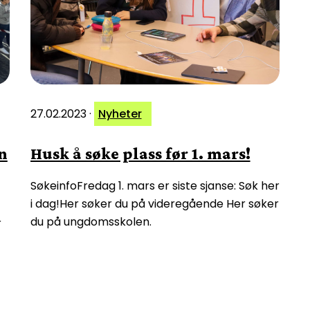
27.02.2023
·
Nyheter
n
Husk å søke plass før 1. mars!
SøkeinfoFredag 1. mars er siste sjanse: Søk her
i dag!Her søker du på videregående Her søker
du på ungdomsskolen.
r