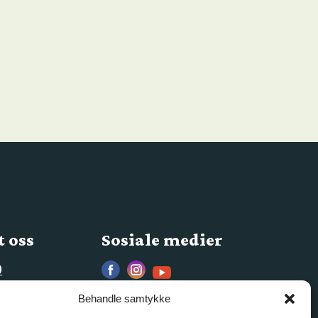
 oss
Sosiale medier
0
s.no
Behandle samtykke