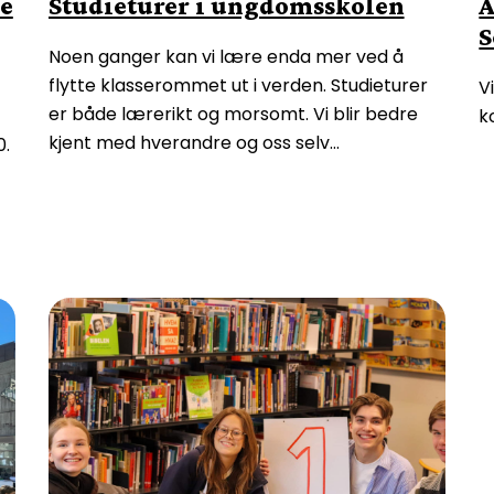
ne
Studieturer i ungdomsskolen
A
S
Noen ganger kan vi lære enda mer ved å
flytte klasserommet ut i verden. Studieturer
V
er både lærerikt og morsomt. Vi blir bedre
k
kjent med hverandre og oss selv…
0.