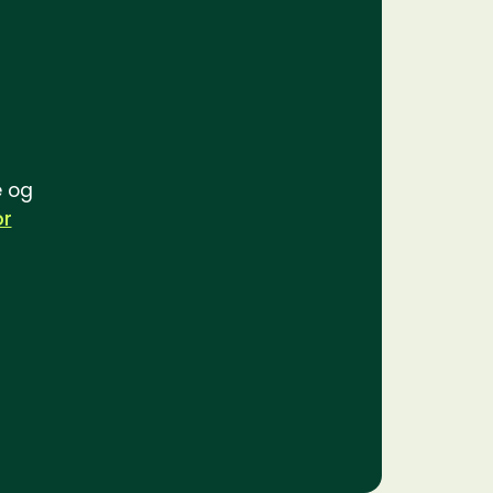
e og
or