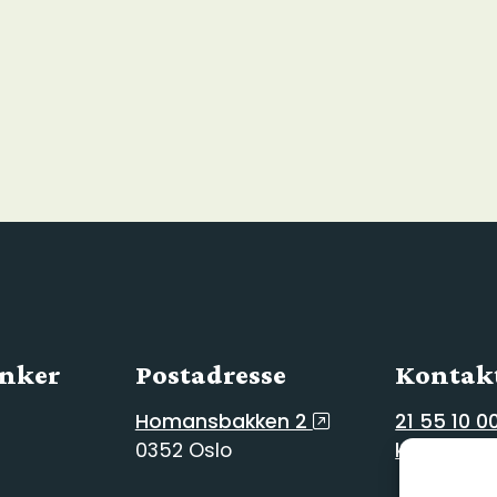
enker
Postadresse
Kontakt
Homansbakken 2
21 55 10 0
0352 Oslo
kg@kg.vg