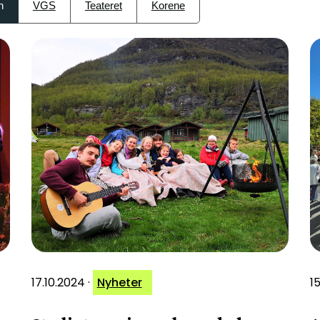
n
VGS
Teateret
Korene
17.10.2024
·
Nyheter
1