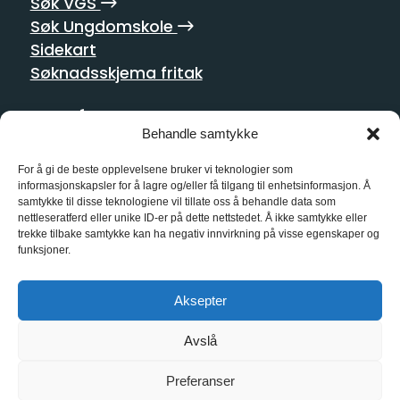
Søk VGS
Søk Ungdomskole
Sidekart
Søknadsskjema fritak
Postadresse
Behandle samtykke
Homansbakken 2
0352 Oslo
For å gi de beste opplevelsene bruker vi teknologier som
informasjonskapsler for å lagre og/eller få tilgang til enhetsinformasjon. Å
samtykke til disse teknologiene vil tillate oss å behandle data som
Kontakt oss
nettleseratferd eller unike ID-er på dette nettstedet. Å ikke samtykke eller
trekke tilbake samtykke kan ha negativ innvirkning på visse egenskaper og
21 55 10 00
funksjoner.
kg@kg.vgs.no
Aksepter
Sosiale medier
Avslå
Preferanser