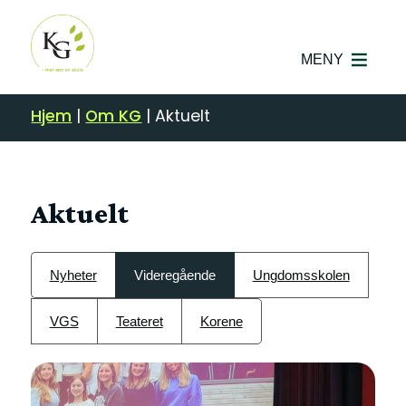
MENY
Hjem
|
Om KG
|
Aktuelt
Aktuelt
Nyheter
Videregående
Ungdomsskolen
VGS
Teateret
Korene