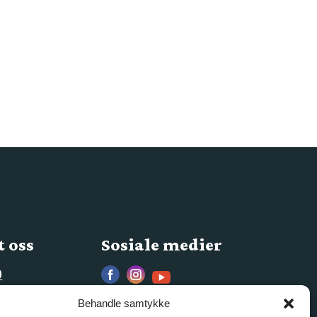
 oss
Sosiale medier
0
s.no
Behandle samtykke