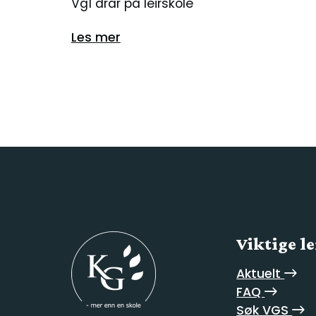
Vg1 drar på leirskole
Les mer
Viktige l
Aktuelt
FAQ
Søk VGS