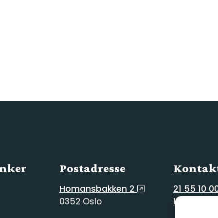
enker
Postadresse
Kontakt
Homansbakken 2
21 55 10 0
0352 Oslo
kg@kg.vg