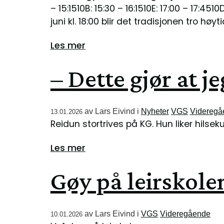
– 15:1510B: 15:30 – 16:1510E: 17:00 – 17:45
juni kl. 18:00 blir det tradisjonen tro høyti
Les mer
– Dette gjør at j
av
Lars Eivind
i
Nyheter
VGS
Videregå
13.01.2026
Reidun stortrives på KG. Hun liker hilse
Les mer
Gøy på leirskole
av
Lars Eivind
i
VGS
Videregående
10.01.2026