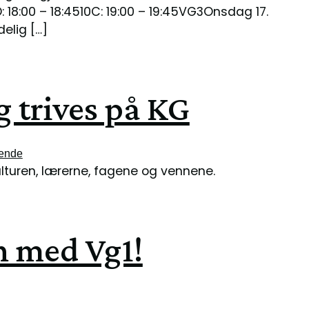
10D: 18:00 – 18:4510C: 19:00 – 19:45VG3Onsdag 17.
delig […]
eg trives på KG
ende
kulturen, lærerne, fagene og vennene.
n med Vg1!