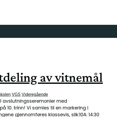
tdeling av vitnemål
kolen
VGS
Videregående
 til avslutningsseremonier med
å 10. trinn! Vi samles til en markering i
ngene gjennomføres klassevis, slik:10A: 14:30