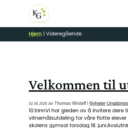
Hjem
|
Videregående
Velkommen til u
av
Thomas Wisløff
i
Nyheter
Ungdomss
02.06.2026
10.trinnVi har gleden av å invitere dere
vitnemålsutdeling for våre flotte elever p
skolens gymsal torsdag 18. juni.Avslutni