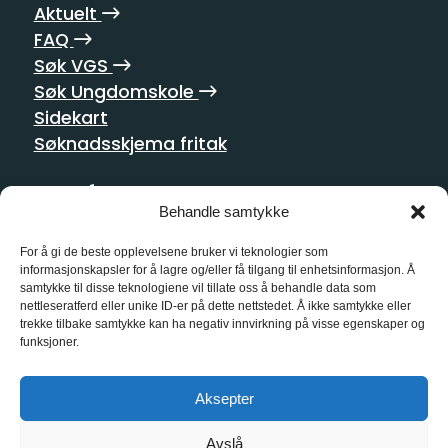
Aktuelt
FAQ
Søk VGS
Søk Ungdomskole
Sidekart
Søknadsskjema fritak
Postadresse
Behandle samtykke
Homansbakken 2
0352 Oslo
For å gi de beste opplevelsene bruker vi teknologier som
informasjonskapsler for å lagre og/eller få tilgang til enhetsinformasjon. Å
samtykke til disse teknologiene vil tillate oss å behandle data som
Kontakt oss
nettleseratferd eller unike ID-er på dette nettstedet. Å ikke samtykke eller
trekke tilbake samtykke kan ha negativ innvirkning på visse egenskaper og
21 55 10 00
funksjoner.
kg@kg.vgs.no
Aksepter
Sosiale medier
Avslå