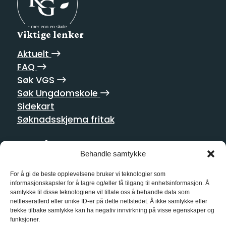
Viktige lenker
Aktuelt
FAQ
Søk VGS
Søk Ungdomskole
Sidekart
Søknadsskjema fritak
Postadresse
Behandle samtykke
Homansbakken 2
0352 Oslo
For å gi de beste opplevelsene bruker vi teknologier som
informasjonskapsler for å lagre og/eller få tilgang til enhetsinformasjon. Å
samtykke til disse teknologiene vil tillate oss å behandle data som
Kontakt oss
nettleseratferd eller unike ID-er på dette nettstedet. Å ikke samtykke eller
trekke tilbake samtykke kan ha negativ innvirkning på visse egenskaper og
21 55 10 00
funksjoner.