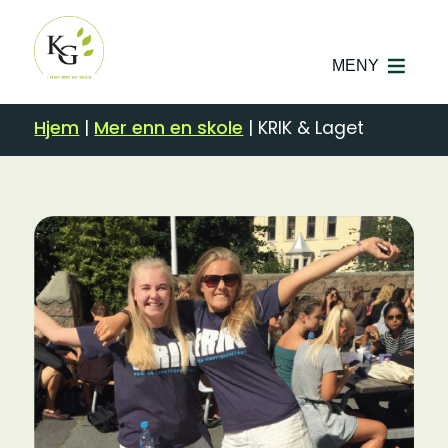
MENY
Hjem
|
Mer enn en skole
|
KRIK & Laget