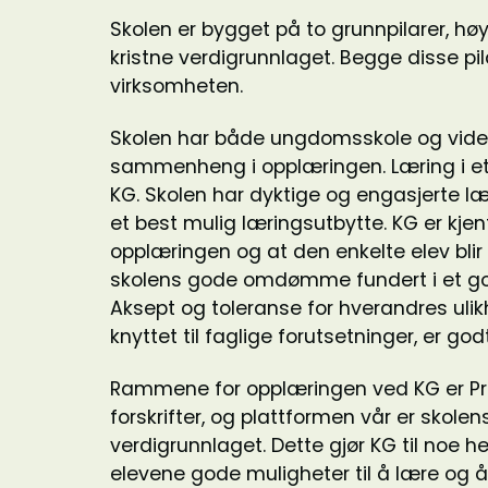
Skolen er bygget på to grunnpilarer, hø
kristne verdigrunnlaget. Begge disse pila
virksomheten.
Skolen har både ungdomsskole og vider
sammenheng i opplæringen. Læring i et tr
KG. Skolen har dyktige og engasjerte læ
et best mulig læringsutbytte. KG er kjen
opplæringen og at den enkelte elev blir se
skolens gode omdømme fundert i et god
Aksept og toleranse for hverandres ulik
knyttet til faglige forutsetninger, er god
Rammene for opplæringen ved KG er Pr
forskrifter, og plattformen vår er skolen
verdigrunnlaget. Dette gjør KG til noe hel
elevene gode muligheter til å lære og å