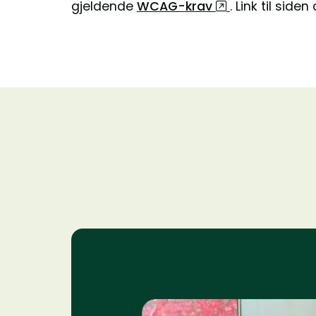
gjeldende
WCAG-krav
. Link til side