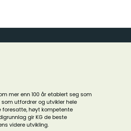
om mer enn 100 år etablert seg som
e som utfordrer og utvikler hele
e foresatte, høyt kompetente
digrunnlag gir KG de beste
ns videre utvikling.