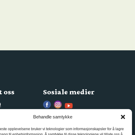
 oss
Sosiale medier
0
s.no
Behandle samtykke
beste opplevelsene bruker vi teknologier som informasjonskapsler for å lagre
ilgang til enhetsinformasjon. Å samtykke til disse teknologiene vil tillate oss å