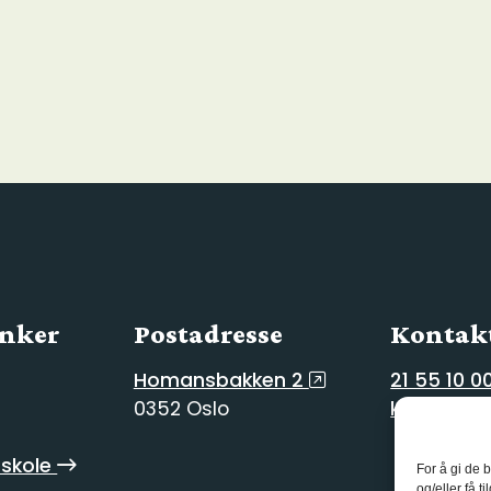
enker
Postadresse
Kontakt
Homansbakken 2
21 55 10 0
0352 Oslo
kg@kg.vg
skole
For å gi de 
og/eller få t