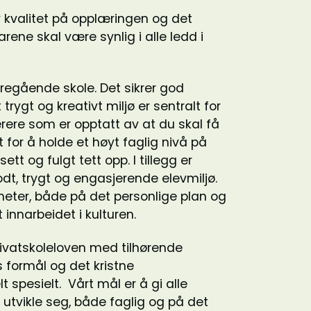
y kvalitet på opplæringen og det
rene skal være synlig i alle ledd i
egående skole. Det sikrer god
ygt og kreativt miljø er sentralt for
rere som er opptatt av at du skal få
t for å holde et høyt faglig nivå på
tt og fulgt tett opp. I tillegg er
t, trygt og engasjerende elevmiljø.
heter, både på det personlige plan og
t innarbeidet i kulturen.
ivatskoleloven med tilhørende
s formål og det kristne
t spesielt. Vårt mål er å gi alle
 utvikle seg, både faglig og på det