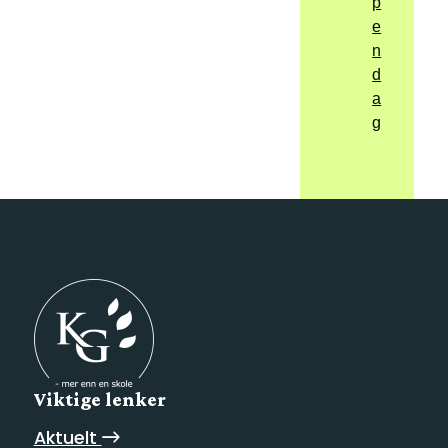
p
e
n
d
a
g
Viktige lenker
Aktuelt