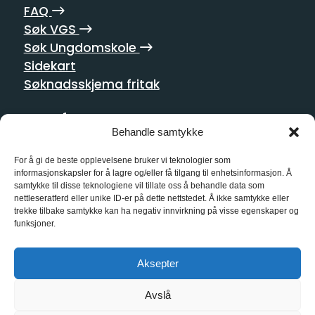
FAQ
Søk VGS
Søk Ungdomskole
Sidekart
Søknadsskjema fritak
Postadresse
Behandle samtykke
Homansbakken 2
0352 Oslo
For å gi de beste opplevelsene bruker vi teknologier som
informasjonskapsler for å lagre og/eller få tilgang til enhetsinformasjon. Å
samtykke til disse teknologiene vil tillate oss å behandle data som
Kontakt oss
nettleseratferd eller unike ID-er på dette nettstedet. Å ikke samtykke eller
trekke tilbake samtykke kan ha negativ innvirkning på visse egenskaper og
21 55 10 00
funksjoner.
kg@kg.vgs.no
Aksepter
Sosiale medier
Avslå