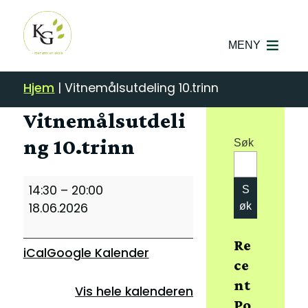
MENY
Hjem
|
Vitnemålsutdeling 10.trinn
Vitnemålsutdeli
ng 10.trinn
Søk
Vitnemålsutdeling
14:30
–
20:00
S
10.trinn
18.06.2026
øk
Re
iCal
Google Kalender
ce
nt
Vis hele kalenderen
Po