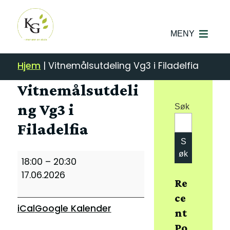
MENY
Hjem
|
Vitnemålsutdeling Vg3 i Filadelfia
Vitnemålsutdeli
ng Vg3 i
Søk
Filadelfia
S
øk
Vitnemålsutdeling
18:00
–
20:30
Vg3
17.06.2026
i
Re
Filadelfia
ce
iCal
Google Kalender
nt
Po