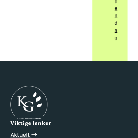
p
e
n
d
a
g
Viktige lenker
Aktuelt