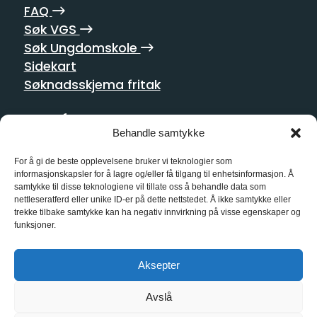
FAQ
Søk VGS
Søk Ungdomskole
Sidekart
Søknadsskjema fritak
Postadresse
Behandle samtykke
Homansbakken 2
0352 Oslo
For å gi de beste opplevelsene bruker vi teknologier som
informasjonskapsler for å lagre og/eller få tilgang til enhetsinformasjon. Å
samtykke til disse teknologiene vil tillate oss å behandle data som
Kontakt oss
nettleseratferd eller unike ID-er på dette nettstedet. Å ikke samtykke eller
trekke tilbake samtykke kan ha negativ innvirkning på visse egenskaper og
21 55 10 00
funksjoner.
kg@kg.vgs.no
Aksepter
Sosiale medier
Avslå