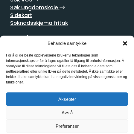
Søk Ungdomskole
Sidekart
Søknadsskjema fritak
Postadresse
Behandle samtykke
Homansbakken 2
0352 Oslo
For å gi de beste opplevelsene bruker vi teknologier som
informasjonskapsler for å lagre og/eller få tilgang til enhetsinformasjon. Å
samtykke til disse teknologiene vil tillate oss å behandle data som
Kontakt oss
nettleseratferd eller unike ID-er på dette nettstedet. Å ikke samtykke eller
trekke tilbake samtykke kan ha negativ innvirkning på visse egenskaper og
21 55 10 00
funksjoner.
kg@kg.vgs.no
Aksepter
Sosiale medier
Avslå
Preferanser