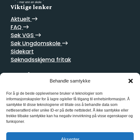
Viktige lenker
Aktuelt
FAQ
Søk VGS
Søk Ungdomskole
Sidekart
Søknadsskjema fritak
Postadresse
Behandle samtykke
Homansbakken 2
0352 Oslo
For å gi de beste opplevelsene bruker vi teknologier som
informasjonskapsler for å lagre og/eller få tilgang til enhetsinformasjon. Å
samtykke til disse teknologiene vil tillate oss å behandle data som
Kontakt oss
nettleseratferd eller unike ID-er på dette nettstedet. Å ikke samtykke eller
trekke tilbake samtykke kan ha negativ innvirkning på visse egenskaper og
21 55 10 00
funksjoner.
kg@kg.vgs.no
Aksepter