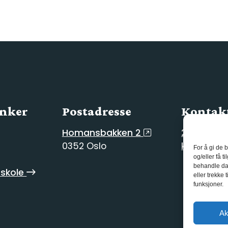
enker
Postadresse
Kontakt
Homansbakken 2
21 55 10 0
0352 Oslo
kg@kgvgs
For å gi de 
og/eller få t
behandle dat
skole
eller trekke
funksjoner.
Ak