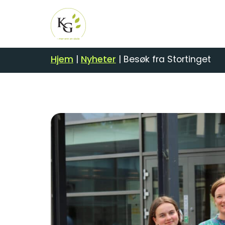
Hjem
|
Nyheter
|
Besøk fra Stortinget