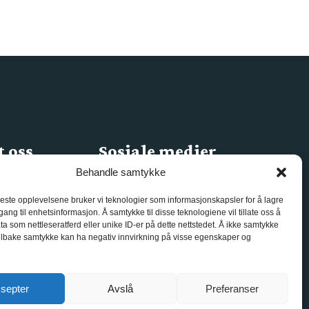
 oss
Sosiale medier
Behandle samtykke
0
.no
beste opplevelsene bruker vi teknologier som informasjonskapsler for å lagre
ilgang til enhetsinformasjon. Å samtykke til disse teknologiene vil tillate oss å
a som nettleseratferd eller unike ID-er på dette nettstedet. Å ikke samtykke
 tilbake samtykke kan ha negativ innvirkning på visse egenskaper og
septer
Avslå
Preferanser