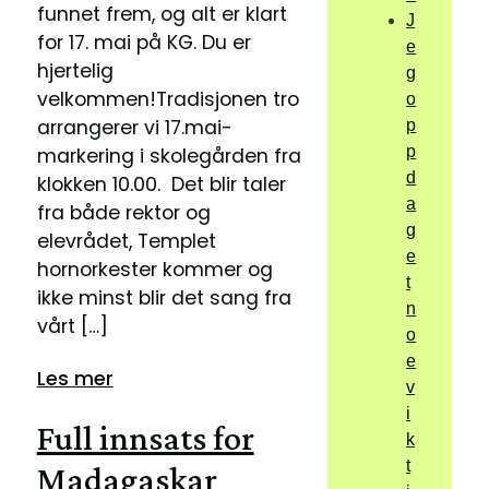
funnet frem, og alt er klart
J
for 17. mai på KG. Du er
e
hjertelig
g
velkommen!Tradisjonen tro
o
arrangerer vi 17.mai-
p
p
markering i skolegården fra
d
klokken 10.00. Det blir taler
a
fra både rektor og
g
elevrådet, Templet
e
hornorkester kommer og
t
ikke minst blir det sang fra
n
vårt […]
o
e
Les mer
v
i
Full innsats for
k
t
Madagaskar