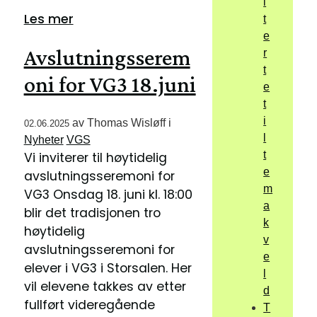
i
Les mer
t
e
Avslutningsserem
r
t
oni for VG3 18.juni
e
t
i
av
Thomas Wisløff
i
02.06.2025
l
Nyheter
VGS
t
Vi inviterer til høytidelig
e
avslutningsseremoni for
m
VG3 Onsdag 18. juni kl. 18:00
a
blir det tradisjonen tro
k
høytidelig
v
avslutningsseremoni for
e
elever i VG3 i Storsalen. Her
l
vil elevene takkes av etter
d
fullført videregående
T