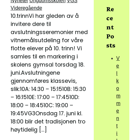
Nyheter
Ungdomsskolen
VGS
Re
Videregående
10.trinnVi har gleden av å
ce
invitere dere til
nt
avslutningsseremonier med
Po
vitnemålsutdeling for våre
sts
flotte elever på 10. trinn! Vi
samles til en markering i
V
skolens gymsal torsdag 18.
e
juni.Avslutningene
l
gjennomføres klassevis,
k
slik:10A: 14:30 – 15:1510B: 15:30
o
m
– 16:1510E: 17:00 – 17:4510D:
m
18:00 – 18:4510C: 19:00 –
e
19:45VG3Onsdag 17. juni kl.
n
18:00 blir det tradisjonen tro
t
høytidelig […]
i