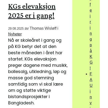
KGs elevaksjon
f
e
2025 er i gang!
i
r
i
av
Thomas Wisløff
i
29.08.2025
n
Nyheter
g
Nå er skoleåret i gang og
p
på KG betyr det at den
å
beste måneden i året har
K
startet. KGs elevaksjon
G
preger dagene med musikk,
!
bollesalg, utkledning, løp og
F
masse god stemning
A
samtidig som vi skal lære
U
om og støtte viktige
i
bistandsprosjekter i
n
Bangladesh.
v