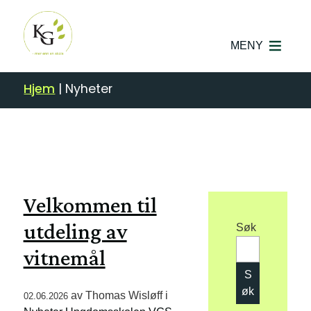
MENY
Hjem
|
Nyheter
Velkommen til
utdeling av
Søk
vitnemål
S
øk
av
Thomas Wisløff
i
02.06.2026