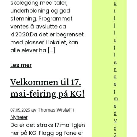
skolegang med taler,
u
underholdning og god
r
stemning. Programmet
t
i
ventes å avslutte ca
l
kl.20:30.Da det er begrenset
u
med plasser i lokalet, kan
t
alle elever ha […]
l
a
Les mer
n
d
Velkommen til 17.
e
mai-feiring på KG!
t
m
e
av
Thomas Wisløff
i
07.05.2025
d
Nyheter
V
Da er det straks 17.mai igjen
g
her på KG. Flagg og fane er
2