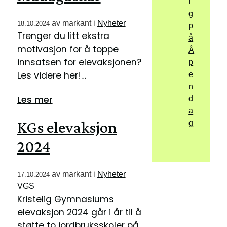
i
g
av
markant
i
Nyheter
18.10.2024
p
Trenger du litt ekstra
å
motivasjon for å toppe
Å
innsatsen for elevaksjonen?
p
Les videre her!…
e
n
Les mer
d
a
KGs elevaksjon
g
2024
av
markant
i
Nyheter
17.10.2024
VGS
Kristelig Gymnasiums
elevaksjon 2024 går i år til å
støtte to jordbruksskoler på