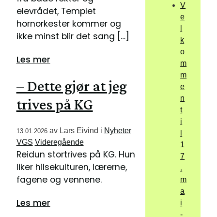
V
elevrådet, Templet
e
hornorkester kommer og
l
ikke minst blir det sang […]
k
o
Les mer
m
m
– Dette gjør at jeg
e
n
trives på KG
t
i
av
Lars Eivind
i
Nyheter
13.01.2026
l
VGS
Videregående
1
Reidun stortrives på KG. Hun
7
liker hilsekulturen, lærerne,
.
fagene og vennene.
m
a
Les mer
i
-