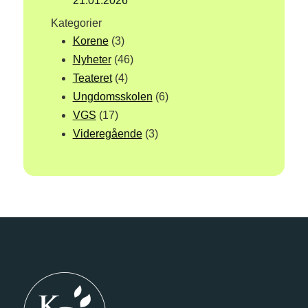
21.01.2026
Kategorier
Korene
(3)
Nyheter
(46)
Teateret
(4)
Ungdomsskolen
(6)
VGS
(17)
Videregående
(3)