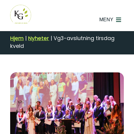
MENY
Hjem
|
Nyheter
|
Vg3-avslutning tirsdag
kveld