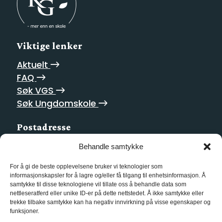
Viktige lenker
Aktuelt
FAQ
Søk VGS
Søk Ungdomskole
Postadresse
Homansbakken 2
Behandle samtykke
0352 Oslo
For å gi de beste opplevelsene bruker vi teknologier som
informasjonskapsler for å lagre og/eller få tilgang til enhetsinformasjon. Å
Kontakt oss
samtykke til disse teknologiene vil tillate oss å behandle data som
nettleseratferd eller unike ID-er på dette nettstedet. Å ikke samtykke eller
21 55 10 00
trekke tilbake samtykke kan ha negativ innvirkning på visse egenskaper og
funksjoner.
kg@kgvgs.no