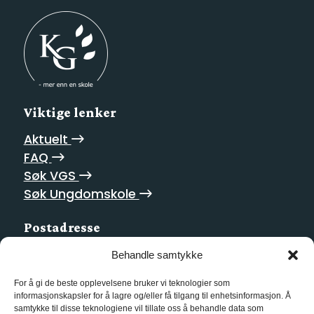
Viktige lenker
Aktuelt
FAQ
Søk VGS
Søk Ungdomskole
Postadresse
Homansbakken 2
Behandle samtykke
0352 Oslo
For å gi de beste opplevelsene bruker vi teknologier som
informasjonskapsler for å lagre og/eller få tilgang til enhetsinformasjon. Å
Kontakt oss
samtykke til disse teknologiene vil tillate oss å behandle data som