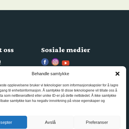
 oss
Sosiale medier
0
s.no
Behandle samtykke
beste opplevelsene bruker vi teknologier som informasjonskapsler for å lagre
ilgang til enhetsinformasjon. Å samtykke til disse teknologiene vil tillate oss å
a som nettleseratferd eller unike ID-er på dette nettstedet. Å ikke samtykke
 tilbake samtykke kan ha negativ innvirkning på visse egenskaper og
septer
Avslå
Preferanser