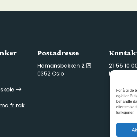
enker
Postadresse
Kontakt
Homansbakken 2
21 55 10 0
0352 Oslo
kg@kg.vg
skole
For å gi de 
og/eller få t
behandle dat
ma fritak
eller trekke
funksjoner.
Ak