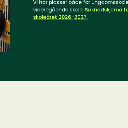
Vi har plasser både for ungdomsskol
videregående skole.
Søknadskjema f
skoleåret 2026-2027.