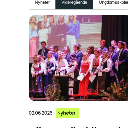
Nyheter
Videregående
Ungdomsskole
02.06.2026
·
Nyheter